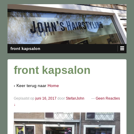
front kapsalon
front kapsalon
‹ Keer terug naar
Home
Geplaatst op
juni 16, 2017
door
StefanJohn
—
Geen Reacties
↓