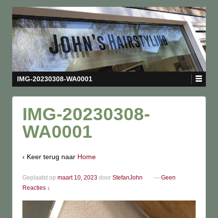
IMG-20230308-WA0001
IMG-20230308-
WA0001
‹ Keer terug naar
Home
Geplaatst op
maart 10, 2023
door
StefanJohn
—
Geen
Reacties ↓