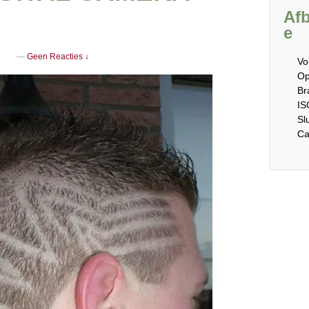
Afb
e
n
—
Geen Reacties ↓
Vo
Op
Br
IS
Sl
Ca