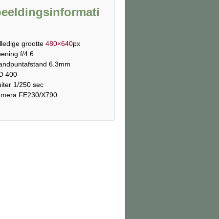
eeldingsinformati
lledige grootte
480×640
px
ening f/4.6
andpuntafstand 6.3mm
O 400
uiter 1/250 sec
mera FE230/X790