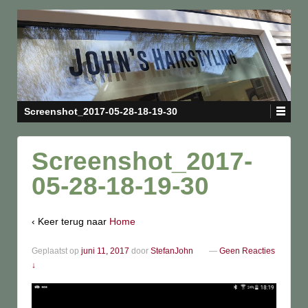
Screenshot_2017-05-28-18-19-30
Screenshot_2017-
05-28-18-19-30
‹ Keer terug naar
Home
Geplaatst op
juni 11, 2017
door
StefanJohn
—
Geen Reacties
↓