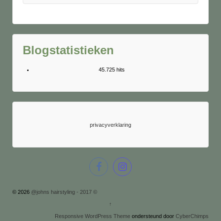
Blogstatistieken
45.725 hits
privacyverklaring
© 2026
@johns hairstyling - 2017 ©
↑
Responsive WordPress Theme
ondersteund door
CyberChimps