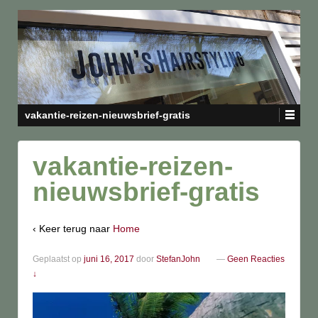
vakantie-reizen-nieuwsbrief-gratis
vakantie-reizen-
nieuwsbrief-gratis
‹ Keer terug naar
Home
Geplaatst op
juni 16, 2017
door
StefanJohn
—
Geen Reacties
↓