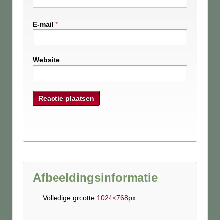
E-mail
*
Website
Afbeeldingsinformatie
Volledige grootte
1024×768
px